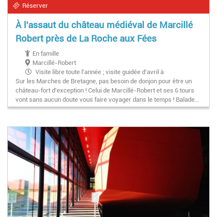
Réserver
À l'assaut du château médiéval de Marcillé
Robert près de La Roche aux Fées
En famille
Marcillé-Robert
Visite libre toute l'année ; visite guidée d'avril à
Sur les Marches de Bretagne, pas besoin de donjon pour être un
septembre et Atelier Croqueur de juin à septembre.
château-fort d'exception ! Celui de Marcillé-Robert et ses 6 tours
vont sans aucun doute vous faire voyager dans le temps ! Balade…