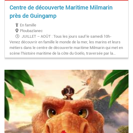
Centre de découverte Maritime Milmarin
près de Guingamp
En famille
Ploubazlanec
JUILLET – AOÛT : Tous les jours sauf le samedi 10h-
Venez découvrir en famille le monde de la mer, les marins et leurs
12h30 et 14h-18h
métiers dans le centre de découverte maritime Milmarin qui met en
AVRIL–MAI-JUIN–SEPTEMBRE–OCTOBRE et petites
scène l’histoire maritime de la côte du Goëlo, traversée par la…
vacances (zones A, B et C) sauf vacances de Noël :
Mercredi, jeudi, vendredi, dimanche : 10h – 12h30 et 14h –
18h / fermé le mercredi 1er mai
NOVEMBRE à MARS et vacances de Noël : Mercredi,
vendredi, dimanche : 10h – 12h30 et 14h – 17h / fermé les
mercredis 25 décembre et 1er janvier