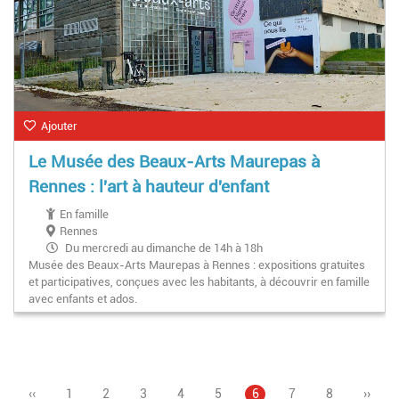
Ajouter
Le Musée des Beaux-Arts Maurepas à
Rennes : l'art à hauteur d'enfant
En famille
Rennes
Du mercredi au dimanche de 14h à 18h
Musée des Beaux-Arts Maurepas à Rennes : expositions gratuites
et participatives, conçues avec les habitants, à découvrir en famille
avec enfants et ados.
Page
‹‹
Page
1
Page
2
Page
3
Page
4
Pagination
Page
5
Page
6
Page
7
Page
8
Page
››