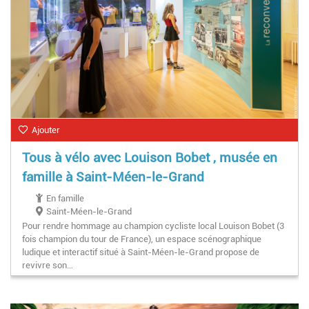
Ajouter
Tous à vélo avec Louison Bobet , musée en
famille à Saint-Méen-le-Grand
En famille
Saint-Méen-le-Grand
Pour rendre hommage au champion cycliste local Louison Bobet (3
fois champion du tour de France), un espace scénographique
ludique et interactif situé à Saint-Méen-le-Grand propose de
revivre son…