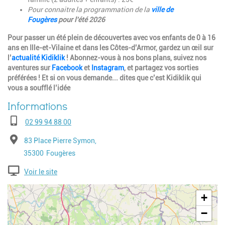
Pour connaitre la programmation de la
ville de
Fougères
pour l'été 2026
Pour passer un été plein de découvertes avec vos enfants de 0 à 16
ans en Ille-et-Vilaine et dans les Côtes-d’Armor, gardez un œil sur
l’
actualité Kidiklik
! Abonnez-vous à nos bons plans, suivez nos
aventures sur
Facebook
et
Instagram
, et partagez vos sorties
préférées ! Et si on vous demande... dites que c’est Kidiklik qui
vous a soufflé l’idée
Téléphone
02 99 94 88 00
Adresse
83 Place Pierre Symon,
Code postal
Ville
35300
Fougères
Voir le site
Geolocalisation
+
−