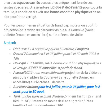
bien des
espaces cachés
accessibles uniquement lors de ces
visites spéciales. Une aventure
ludique et dépaysante
pour toute la
famille, à condition d’avoir une
bonne condition physique
et de ne
pas souffrir de vertige.
Pour les personnes en situation de handicap moteur ou auditif :
projection de la vidéo du parcours visible à la Coursive (Salle
Juliette Drouet, en accès libre) sur le créneau de visite.
A retenir
Où ?
RDV à La Coursive pour la billetterie,
Fougères
Quand ?
Dimanches 5 et 26 juillet puis 2 et 30 août 2026 à
15h
Pour qui ?
En famille, mais
bonne condition physique et pas
le vertige.
KIDIKLIK conseille : à partir de 8 ans.
Accessibilité
: non accessible mais
projection de la vidéo du
parcours visible à la Coursive (Salle Juliette Drouet, en
accès libre) sur le créneau de visite.
Sur réservations
pour le 5 juillet
,
pour le 26 juillet
,
pour le 2
aout
,
pour le 30 aout.
Tarif
: inclus dans le billet d'entrée //
Plein Tarif : 12€ / Tarif
Réduit : 5€ / Enfants de moins de 6 ans : gratuit / Pass
famille (2 adultes + enfants) : 25€