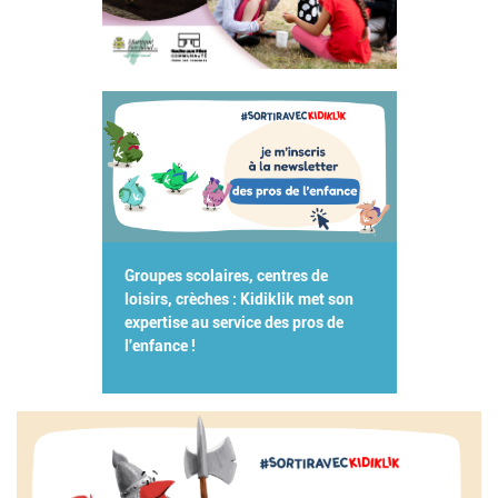
Groupes scolaires, centres de
loisirs, crèches : Kidiklik met son
expertise au service des pros de
l'enfance !