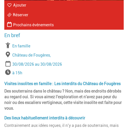
Ajouter
Réserver
Prochains événements
À partir de
En famille
Lieu
Château de Fougères,
Période
Date de début
Date de fin
30/08/2026
30/08/2026
Horaires
à 15h
Visites insolites en famille : Les interdits du Château de Fougères
Des souterrains dans le château ? Non, mais des endroits dérobés
au regard oui. Si vous aimez l'exploration et n'avez pas peur du
noir ou des escaliers vertigineux, cette visite insolite est faite pour
vous.
Des lieux habituellement interdits à découvrir
Contrairement aux idées reçues, il n’y a pas de souterrains, mais