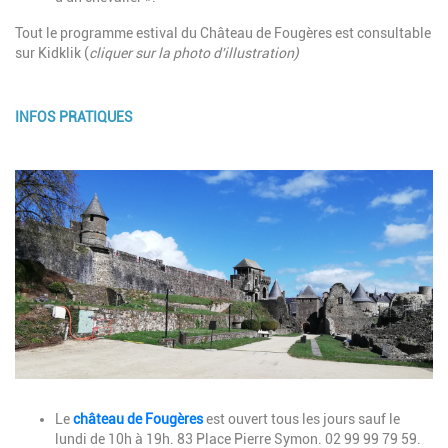
Tout le programme estival du Château de Fougères est consultable
sur Kidklik (
cliquer sur la photo d'illustration)
INFOS PRATIQUES
Description
Image
Description
Le
château de Fougères
est ouvert tous les jours sauf le
lundi de 10h à 19h. 83 Place Pierre Symon. 02 99 99 79 59.