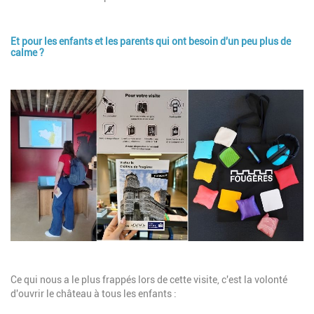
Et pour les enfants et les parents qui ont besoin d'un peu plus de
Description
calme ?
Image
Description
Ce qui nous a le plus frappés lors de cette visite, c'est la volonté
d'ouvrir le château à tous les enfants :