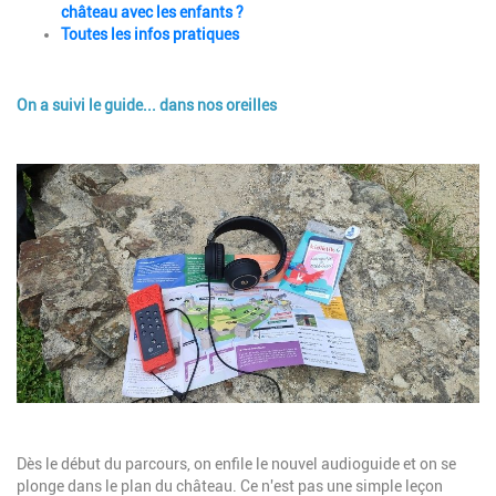
château avec les enfants ?
Toutes les infos pratiques
On a suivi le guide... dans nos oreilles
Description
Image
Description
Dès le début du parcours, on enfile le nouvel audioguide et on se
plonge dans le plan du château.
Ce n'est pas une simple leçon