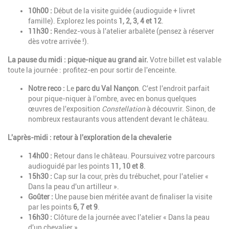
10h00 :
Début de la visite guidée (audioguide + livret
famille). Explorez les points
1, 2, 3, 4 et 12
.
11h30 :
Rendez-vous à l'atelier arbalète (pensez à réserver
dès votre arrivée !).
La pause du midi : pique-nique au grand air.
Votre billet est valable
toute la journée : profitez-en pour sortir de l'enceinte.
Notre reco :
Le
parc du Val Nançon
. C'est l'endroit parfait
pour pique-niquer à l'ombre, avec en bonus quelques
œuvres de l'exposition
Constellation
à découvrir. Sinon, de
nombreux restaurants vous attendent devant le château.
L'après-midi : retour à l'exploration de la chevalerie
14h00 :
Retour dans le château. Poursuivez votre parcours
audioguidé par les points
11, 10 et 8
.
15h30 :
Cap sur la cour, près du trébuchet, pour l'atelier «
Dans la peau d'un artilleur ».
Goûter :
Une pause bien méritée avant de finaliser la visite
par les points
6, 7 et 9
.
16h30 :
Clôture de la journée avec l'atelier « Dans la peau
d'un chevalier ».