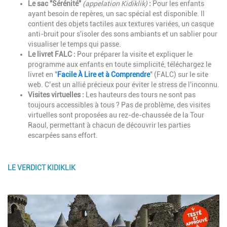
Le sac "Sérénité"
(appelation Kidiklik)
:
Pour les enfants
ayant besoin de repères, un sac spécial est disponible. Il
contient des objets tactiles aux textures variées, un casque
anti-bruit pour s'isoler des sons ambiants et un sablier pour
visualiser le temps qui passe.
Le livret FALC :
Pour préparer la visite et expliquer le
programme aux enfants en toute simplicité, téléchargez le
livret en "
Facile À Lire et à Comprendre
" (FALC) sur le site
web. C’est un allié précieux pour éviter le stress de l'inconnu.
Visites virtuelles :
Les hauteurs des tours ne sont pas
toujours accessibles à tous ? Pas de problème, des visites
virtuelles sont proposées au rez-de-chaussée de la Tour
Raoul, permettant à chacun de découvrir les parties
escarpées sans effort.
LE VERDICT KIDIKLIK
Description
Image