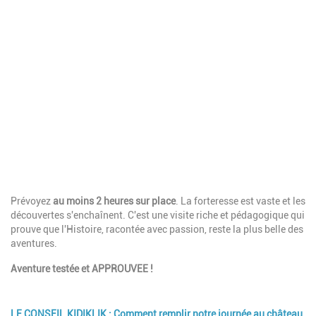
Description
Prévoyez
au moins 2 heures sur place
. La forteresse est vaste et les
découvertes s'enchaînent.
C'est une visite riche et pédagogique qui
prouve que l'Histoire, racontée avec passion, reste la plus belle des
aventures.
Aventure testée et APPROUVEE !
LE CONSEIL KIDIKLIK : Comment remplir notre journée au château
Description