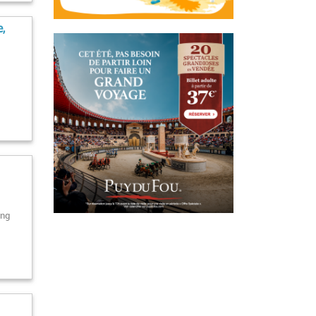
e,
ang