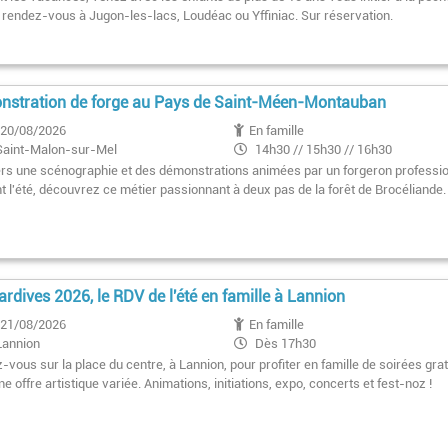
: rendez-vous à Jugon-les-lacs, Loudéac ou Yffiniac. Sur réservation.
stration de forge au Pays de Saint-Méen-Montauban
20/08/2026
En famille
Saint-Malon-sur-Mel
14h30 // 15h30 // 16h30
ers une scénographie et des démonstrations animées par un forgeron professi
t l'été, découvrez ce métier passionnant à deux pas de la forêt de Brocéliande.
ardives 2026, le RDV de l'été en famille à Lannion
21/08/2026
En famille
Lannion
Dès 17h30
vous sur la place du centre, à Lannion, pour profiter en famille de soirées gra
e offre artistique variée. Animations, initiations, expo, concerts et fest-noz !