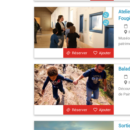
Ateli
Foug
Muséoc
patrim
Réserver
Ajouter
Balad
Découvr
de Pai
Réserver
Ajouter
Sorti