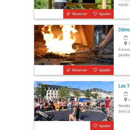
carpe 
Réserver
Ajouter
Démon
À trav
pendan
Réserver
Ajouter
Les T
Rendez-
avec un
Ajouter