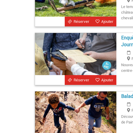
Le tem
châtea
cheval
Réserver
Ajouter
Enquê
Journ
Nouvea
centre-
Réserver
Ajouter
Balad
Découvr
de Pai