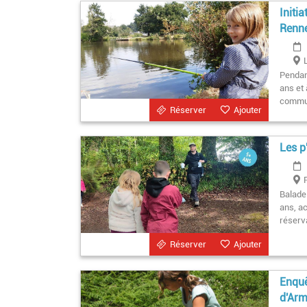
Initi
Renn
Pendan
ans et 
commun
Réserver
Ajouter
Les p
Balade 
ans, a
réserv
Réserver
Ajouter
Enquê
d'Ar