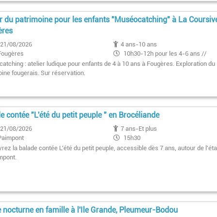
er du patrimoine pour les enfants "Muséocatching" à La Coursiv
ères
21/08/2026
4 ans-10 ans
Fougères
10h30-12h pour les 4-6 ans //
14h30-16h pour les 7-10 ans
atching : atelier ludique pour enfants de 4 à 10 ans à Fougères. Exploration du
oine fougerais. Sur réservation.
e contée "L'été du petit peuple " en Brocéliande
21/08/2026
7 ans-Et plus
Paimpont
15h30
ez la balade contée L'été du petit peuple, accessible dès 7 ans, autour de l'ét
mpont.
e nocturne en famille à l'Ile Grande, Pleumeur-Bodou