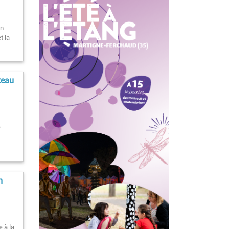
en
t la
teau
e
n
 à la