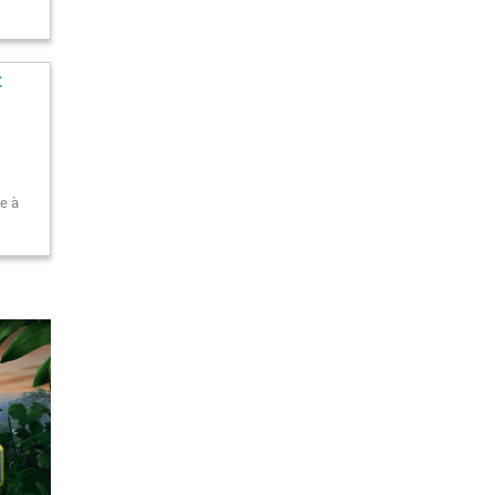
t
se à