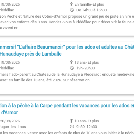
19/08/2026
En famille-Et plus
Plédéliac
De 14h30 à 16h30
son Pêche et Nature des Côtes-d'Armor propose un grand jeu de piste à vivre 
e avec vos enfants dès 3 ans. Rendez-vous à Plédéliac pour découvrir la faune e
ui vivent en…
mmersif "L'affaire Beaumanoir" pour les ados et adultes au Châ
 Hunaudaye près de Lamballe
19/08/2026
13 ans-Et plus
Plédéliac
19h-20h30
mersif ado-parent au Château de la Hunaudaye à Plédéliac : enquête médiéval
ase" en famille dès 13 ans, été 2026. Sur réservation
ation à la pêche à la Carpe pendant les vacances pour les ados e
 d'Armor
20/08/2026
10 ans-Et plus
Jugon-les-Lacs
9h30-12h30
t les vacances, venez avec les enfants de plus de 10 ans vous initier à la pêche