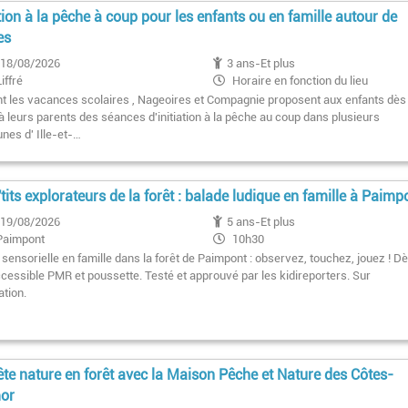
ation à la pêche à coup pour les enfants ou en famille autour de
es
18/08/2026
3 ans-Et plus
Liffré
Horaire en fonction du lieu
t les vacances scolaires , Nageoires et Compagnie proposent aux enfants dès
à leurs parents des séances d'initiation à la pêche au coup dans plusieurs
es d' Ille-et-…
'tits explorateurs de la forêt : balade ludique en famille à Paimp
19/08/2026
5 ans-Et plus
Paimpont
10h30
sensorielle en famille dans la forêt de Paimpont : observez, touchez, jouez ! D
ccessible PMR et poussette. Testé et approuvé par les kidireporters. Sur
ation.
te nature en forêt avec la Maison Pêche et Nature des Côtes-
mor