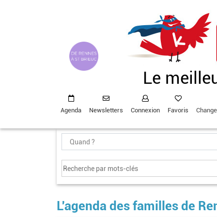
Aller
au
contenu
principal
Le meille
Agenda
Newsletters
Connexion
Favoris
Change
L'agenda des familles de Re