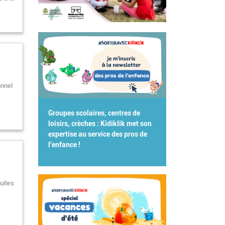
onnel
Groupes scolaires, centres de
loisirs, crèches : Kidiklik met son
expertise au service des pros de
l'enfance !
tuites