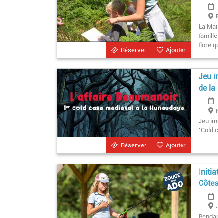
La Mai
famill
flore q
Réserver
Ajouter
Jeu i
de la
Jeu im
"Cold c
Réserver
Ajouter
Initi
Côtes
Pendan