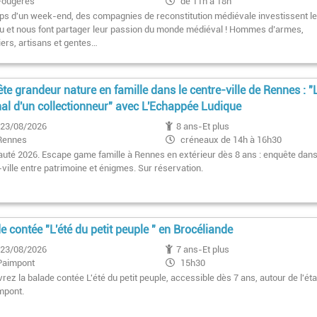
Fougères
de 11h à 18h
ps d'un week-end, des compagnies de reconstitution médiévale investissent l
u et nous font partager leur passion du monde médiéval ! Hommes d’armes,
iers, artisans et gentes…
te grandeur nature en famille dans le centre-ville de Rennes : "
al d'un collectionneur" avec L'Echappée Ludique
23/08/2026
8 ans-Et plus
Rennes
créneaux de 14h à 16h30
uté 2026. Escape game famille à Rennes en extérieur dès 8 ans : enquête dans
ville entre patrimoine et énigmes. Sur réservation.
e contée "L'été du petit peuple " en Brocéliande
23/08/2026
7 ans-Et plus
Paimpont
15h30
ez la balade contée L'été du petit peuple, accessible dès 7 ans, autour de l'ét
mpont.