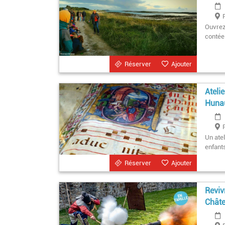
Ouvrez 
contée 
Réserver
Ajouter
Ateli
Hunau
Un ate
enfant
Réserver
Ajouter
Reviv
Châte