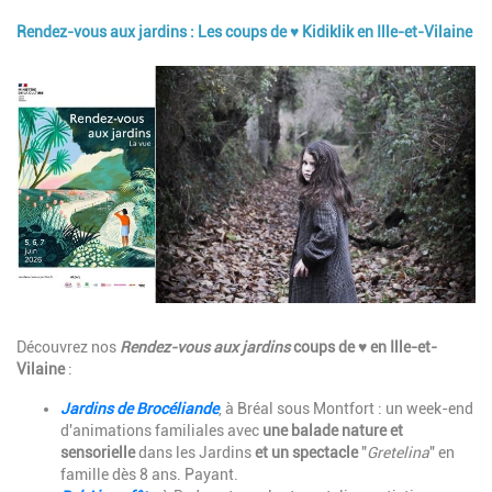
Rendez-vous aux jardins : Les coups de ♥ Kidiklik en Ille-et-Vilaine
Image
Description
Découvrez nos
Rendez-vous aux jardins
coups de ♥ en Ille-et-
Vilaine
:
Jardins de Brocéliande
, à Bréal sous Montfort : un week-end
d'animations familiales avec
une balade nature et
sensorielle
dans les Jardins
et un spectacle
"
Gretelina
" en
famille dès 8 ans. Payant.