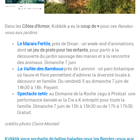
Description
Dans les
Côtes d'Armor
, Kidiklik a eu le
coup de ♥
pour ces
Rendez-
vous aux jardins
:
Le Marais Fertile
,
près de Dinan : un week-end d'animations,
dont
un jeu de piste pour les enfants
, pour partir à la
découverte du jardin sauvage des marais et à la rencontre
des animaux. Dimanche 7 juin
La Vallée des Bambous
près de Lannion : un parc botanique
où faune et flore permettent d'admirer la diversité locale à
découvrir en famille. Du vendredi 5 au dimanche 7 juin de
14h30 à 18h. Payant.
Spectacle
teNir
, au Domaine de la Roche Jagu à Ploëzal. une
performance dansée ar la Cie a K entrepôt pour toute la
famille. Dimanche 7 juin de 15h à 15h30 ou de 17h à 17h30.
Gratuit.
crédits photo Claire Monteil
Kidiklik vous souhaite de belles balades pour les Rendez-vous aux