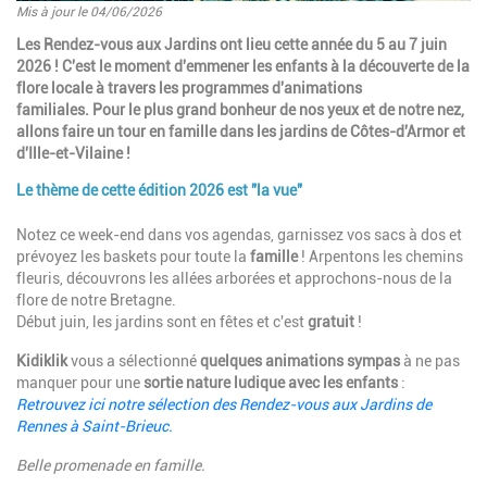
Mis à jour le 04/06/2026
Introduction
Les Rendez-vous aux Jardins ont lieu cette année du 5 au 7 juin
2026 ! C'est le moment d'emmener les enfants à la découverte de la
flore locale à travers les programmes d'animations
familiales. Pour le plus grand bonheur de nos yeux et de notre nez,
allons faire un tour en famille dans les jardins de Côtes-d'Armor et
d'Ille-et-Vilaine !
Le thème de cette édition 2026 est "la vue"
Paragraphes
Description
Notez ce week-end dans vos agendas, garnissez vos sacs à dos et
prévoyez les baskets pour toute la
famille
! Arpentons les chemins
fleuris, découvrons les allées arborées et approchons-nous de la
flore de notre Bretagne.
Début juin, les jardins sont en fêtes et c'est
gratuit
!
Kidiklik
vous a sélectionné
quelques animations sympas
à ne pas
manquer pour une
sortie nature ludique avec les enfants
:
Retrouvez ici notre sélection des Rendez-vous aux Jardins de
Rennes à Saint-Brieuc.
Belle promenade en famille.