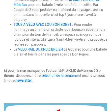
Médréac
pour une balade à
vélo
tout à fait insolite. Par
équipe de 2 vous pédalez en profitant du paysage avec les
enfants dans la nacelle, c'est top ! (ouverture d'avril à
octobre)
TOUS À
VÉLO
AVEC LOUISON BOBET
: Pour rendre
hommage au champion cycliste local Louison Bobet (3 fois
champion du tour de France), un espace scénographique
ludique et interactif situé à Saint-Méen-le-Grand propose de
revivre son parcours.
Le
VELO RAIL DU KREIZ BREIZH
de Gouarec pour une balade
plaisir et loisirs dans les paysages de Bon Repos.
Description
Et pour ne rien manquer de l'actualité KIDIKLIK de Rennes à St-
Brieuc,
découvrez notre
sélection de la semaine
et inscrivez-vous
à notre
newsletter
.
Image