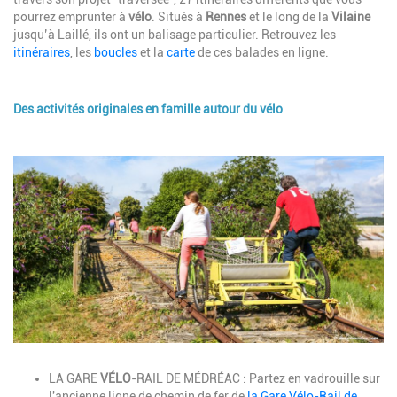
pourrez emprunter à
vélo
. Situés à
Rennes
et le long de la
Vilaine
jusqu’à Laillé, ils ont un balisage particulier. Retrouvez les
itinéraires
, les
boucles
et la
carte
de ces balades en ligne.
Des activités originales en famille autour du vélo
Description
Image
Description
LA GARE
VÉLO
-RAIL DE MÉDRÉAC
: Partez en vadrouille sur
l'ancienne ligne de chemin de fer de
la Gare Vélo-Rail de