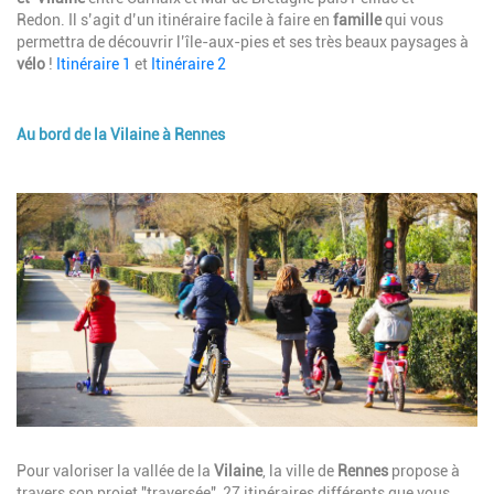
Redon. Il s’agit d’un itinéraire facile à faire en
famille
qui vous
permettra de découvrir l’île-aux-pies et ses très beaux paysages à
vélo
!
Itinéraire 1
et
Itinéraire 2
Au bord de la Vilaine à Rennes
Description
Image
Description
Pour valoriser la vallée de la
Vilaine
, la ville de
Rennes
propose à
travers son projet "traversée", 27 itinéraires différents que vous