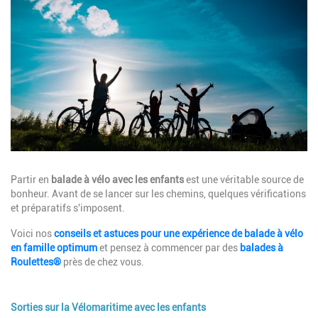
Image
Description
Partir en
balade à vélo avec les enfants
est une véritable source de
bonheur. Avant de se lancer sur les chemins, quelques vérifications
et préparatifs s'imposent.
Voici nos
conseils et astuces pour une expérience de balade à vélo
en famille optimum
et pensez à commencer par des
balades à
Roulettes®
près de chez vous.
Sorties sur la Vélomaritime avec les enfants
Description