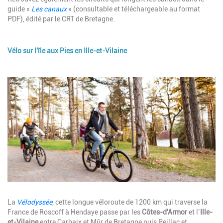
guide «
Les canaux
» (consultable et téléchargeable au format
PDF), édité par le CRT de Bretagne.
Vélo sur l'île aux Pies en Ille-et-Vilaine
Description
Image
Description
La
Vélodyssée
, cette longue véloroute de 1200 km qui traverse la
France de Roscoff à Hendaye passe par les
Côtes-d'Armor
et l’
Ille-
et-Vilaine
entre Carhaix et Mûr de Bretagne puis Peillac et