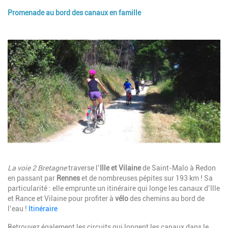
Promenade au bord des canaux en famille
Description
Image
Description
La voie 2 Bretagne
traverse l’
Ille et Vilaine
de Saint-Malo à Redon
en passant par
Rennes
et de nombreuses pépites sur 193 km ! Sa
particularité : elle emprunte un itinéraire qui longe les canaux d’Ille
et Rance et Vilaine pour profiter à
vélo
des chemins au bord de
l’eau !
Itinéraire
Retrouvez également les circuits qui longent les canaux dans le