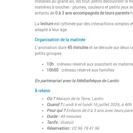
Installés au grand air, les tout-petits découvrent le 
matières à toucher : plumes, couleurs et petits jeux s
enfants de
0 à 3 ans accompagnés de leurs parents
f
La
lecture
est rythmée par des interactions simples e
adapté à leur âge.
Organisation de la matinée
L’animation dure
45 minutes
et se déroule sur deux c
petits groupes.
10h
: créneau réservé aux assistant.es materne
10h50
: créneau réservé aux familles
En partenariat avec la Médiathèque de Lantic
À retenir
Où ?
Maison de la Terre, Lantic
Quand ?
Lundi 6 et lundi 16 juillet 2026, à 40
Pour qui ?
Enfants de 0 à 3 ans avec leurs pare
Durée :
45 minutes
Tarifs :
Gratuit
Réservation :
02 96 79 41 96