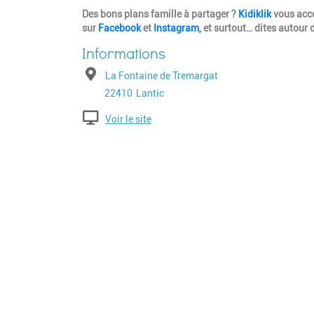
Des bons plans famille à partager ?
Kidiklik
vous acco
sur
Facebook
et
Instagram,
et surtout… dites autour de
Adresse
La Fontaine de Tremargat
Code postal
Ville
22410
Lantic
Voir le site