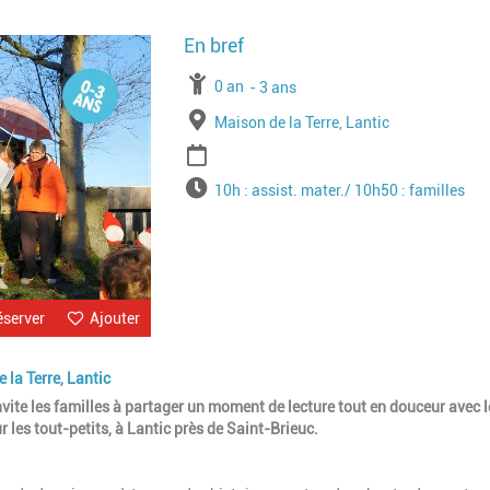
Image
À partir de
0 an
Jusqu'à l'age de
3 ans
Lieu
Maison de la Terre, Lantic
Période
Horaires
10h : assist. mater./ 10h50 : familles
éserver
Ajouter
e la Terre, Lantic
invite les familles à partager un moment de lecture tout en douceur avec l
 les tout-petits, à Lantic près de Saint-Brieuc.