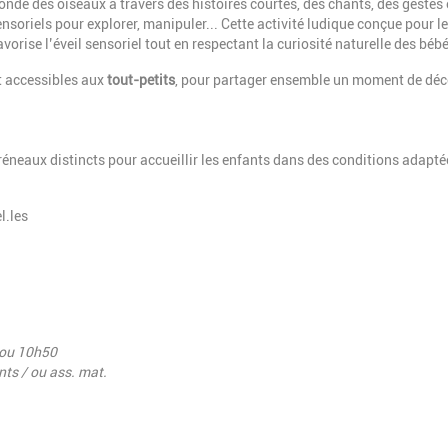
monde des oiseaux à travers des histoires courtes, des chants, des gestes 
ensoriels pour explorer, manipuler... Cette activité ludique conçue pour l
avorise l’éveil sensoriel tout en respectant la curiosité naturelle des béb
t accessibles aux
tout-petits
, pour partager ensemble un moment de déc
réneaux distincts pour accueillir les enfants dans des conditions adapté
l.les
h ou 10h50
nts / ou ass. mat.