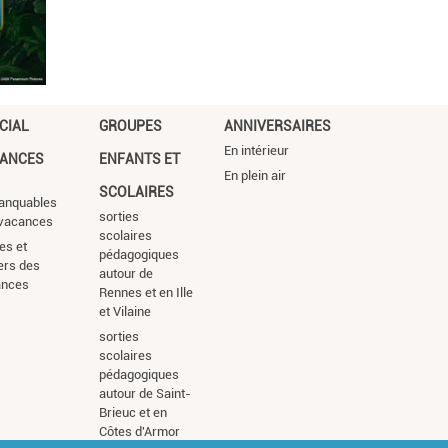
CIAL
GROUPES
ANNIVERSAIRES
En intérieur
ANCES
ENFANTS ET
En plein air
SCOLAIRES
anquables
sorties
vacances
scolaires
es et
pédagogiques
iers des
autour de
ances
Rennes et en Ille
et Vilaine
sorties
scolaires
pédagogiques
autour de Saint-
Brieuc et en
Côtes d'Armor