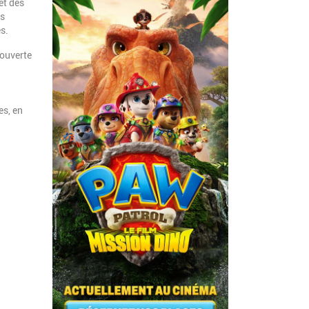
et des
es
és.
ouverte
es, en