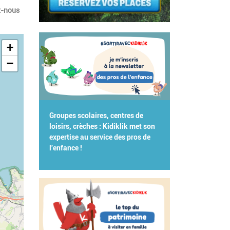
z-nous
+
−
Groupes scolaires, centres de
loisirs, crèches : Kidiklik met son
expertise au service des pros de
l'enfance !