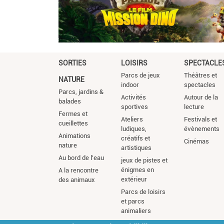
SORTIES
LOISIRS
SPECTACLE
Parcs de jeux
Théâtres et
NATURE
indoor
spectacles
Parcs, jardins &
Activités
Autour de la
balades
sportives
lecture
Fermes et
Ateliers
Festivals et
cueillettes
ludiques,
évènements
Animations
créatifs et
Cinémas
nature
artistiques
Au bord de l'eau
jeux de pistes et
énigmes en
A la rencontre
extérieur
des animaux
Parcs de loisirs
et parcs
animaliers