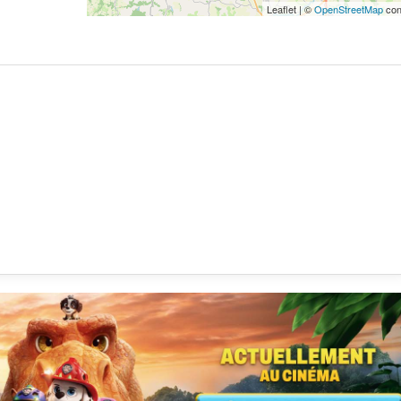
Leaflet | ©
OpenStreetMap
con