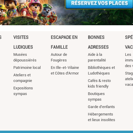
S
VISITES
ESCAPADE EN
BONNES
SPÉ
LUDIQUES
FAMILLE
ADRESSES
VAC
Musées
Autour de
Aide à la
Les
dépoussiérés
Fougères
parentalité
imm
des 
Patrimoine local
En Ille-et-Vilaine
Bibliothèques et
et Côtes d'Armor
Ludothèques
Stag
Ateliers et
atel
compagnie
Cafés & resto
vac
kids friendly
Expositions
sympas
Boutiques
sympas
Garde d'enfants
Hébergements
et lieux insolites