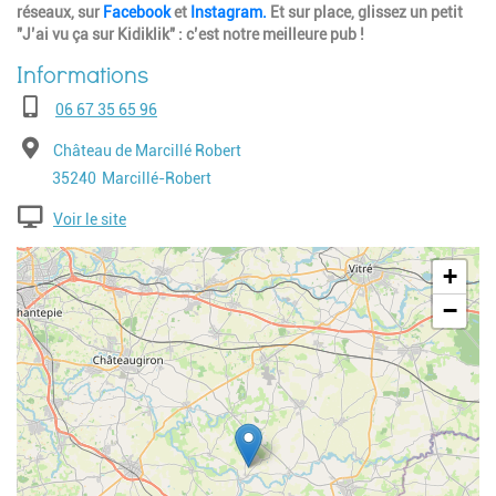
réseaux, sur
Facebook
et
Instagram.
Et sur place, glissez un petit
"J’ai vu ça sur Kidiklik" : c’est notre meilleure pub !
Téléphone
06 67 35 65 96
Adresse
Château de Marcillé Robert
Code postal
Ville
35240
Marcillé-Robert
Voir le site
Geolocalisation
+
−