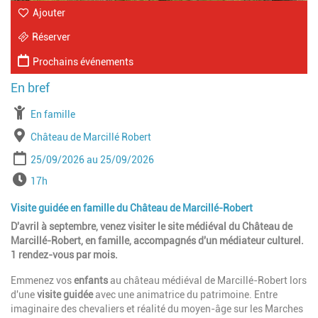
Ajouter
Réserver
Prochains événements
À partir de
En famille
Lieu
Château de Marcillé Robert
Période
Date de début
Date de fin
25/09/2026
25/09/2026
Horaires
17h
Visite guidée en famille du Château de Marcillé-Robert
D'avril à septembre, venez visiter le site médiéval du Château de
Marcillé-Robert, en famille, accompagnés d'un médiateur culturel.
1 rendez-vous par mois.
Emmenez vos
enfants
au château médiéval de Marcillé-Robert lors
d'une
visite guidée
avec une animatrice du patrimoine. Entre
imaginaire des chevaliers et réalité du moyen-âge sur les Marches