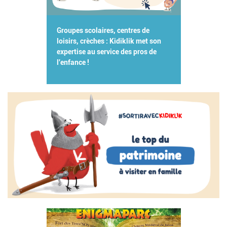
Groupes scolaires, centres de
loisirs, crèches : Kidiklik met son
expertise au service des pros de
l'enfance !