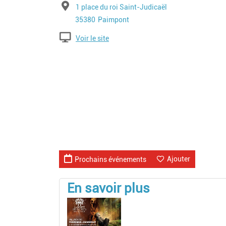
Adresse
1 place du roi Saint-Judicaël
Code postal
Ville
35380
Paimpont
Voir le site
Ajouter
Prochains événements
En savoir plus