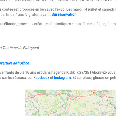
dans l'univers féerique de Séverine Pineaux à la
Porte des Secrets à Paim
 contée est proposée en lien avec l'expo. Les mardi 14 juillet et samedi
 partir de 7 ans // gratuit avant.
Sur réservation
.
rocéliande
, grâce aux créatures fantastiques et aux fées espiègles, l'hum
du Tourisme de
Paimpont
verture de l'Office
.
 les enfants de 0 à 16 ans est dans l’agenda Kidiklik 22/35 ! Abonnez-vous
 sur les réseaux, sur
Facebook
et
Instagram.
Et sur place, glissez un peti
Geolocalisation