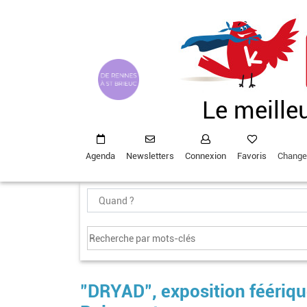
Aller
au
contenu
principal
Le meille
Agenda
Newsletters
Connexion
Favoris
Change
"DRYAD", exposition féérique