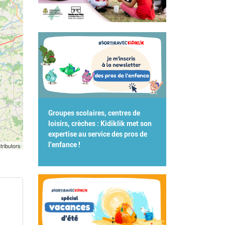
Groupes scolaires, centres de
loisirs, crèches : Kidiklik met son
expertise au service des pros de
l'enfance !
tributors