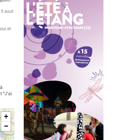
pont !
 15 aout
our et
 à
t "J’ai
+
−