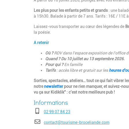
À partir du 10 juillet 2026, plongez avec vos enfants 
Les plus pour les enfants petits et grands
: une balade
à 15h30. Balade à partir de 7 ans. Tarifs : 16E / 11E à
Laissez-vous transporter au cœur des légendes de
B
la poésie.
A retenir
Où ?
RDV dans l'espace exposition de l'office 
Quand ? Du 10 juillet au 13 septembre 2026.
Pour qui ?
En famille
Tarifs
: accès libre et gratuit sur les
heures d'ou
Sorties, spectacles, ateliers… tout ce qui fait vibrer
notre
newsletter
pour ne rien manquer, et suivez-nous
vu ça sur Kidiklik" : c’est notre meilleure pub !
Téléphone
02 99 07 84 23
E-mail
contact@tourisme-broceliande.com