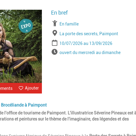
Image
À partir de
En famille
Lieu
La porte des secrets, Paimpont
Période
Date de début
Date de fin
10/07/2026
13/09/2026
Horaires
ouvert du mercredi au dimanche
Ajouter
ements
de Brocéliande à Paimpont
e l'office de tourisme de Paimpont. L'illustratrice Séverine Pineaux est 
ations et peintures sur le thème de l'imaginaire, des légendes et des