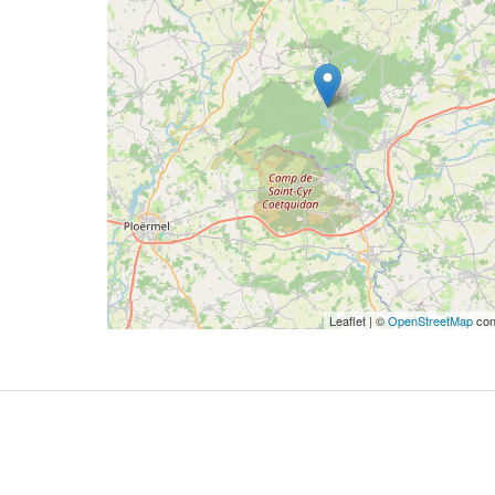
Leaflet | ©
OpenStreetMap
con