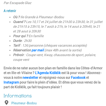
Par
Escapade Glaz
A retenir
Où ?
Ile Grande à Pleumeur-Bodou
Quand ?
Les 10,17 et 24 juillet de 21h30 à 23h30, le 31 juillet
de 21h15 à 23h15, le 7 août à 21h, le 14 aout à 20h45, le 21
et 28 aout à 20h30
Pour qui ?
En famille
Durée
: 2h30
Tarif
: 12€/personne (chèques vacances acceptés)
Réservation
par mail
(max 48h avant la sortie)
Prévoir
: Coupe vent, Kway, chaussures de sport, polaire,
coupe vent
Envie de ne rater aucun bon plan en famille dans les Côtes-d’Armor
et en Ille-et-Vilaine ?
L’Agenda Kidiklik
est là pour vous ! Abonnez-
vous à notre
newsletter
et rejoignez-nous sur
Facebook
et
Instagram
pour faire le plein d’idées. Et dites que vous venez de la
part de Kidiklik, ça fait toujours plaisir !
Adresse
Pleumeur-Bodou