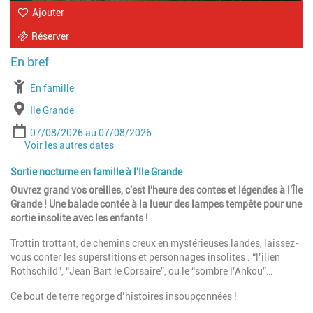
Ajouter
Réserver
À partir de
En famille
Lieu
Ile Grande
Période
Date de début
Date de fin
07/08/2026
07/08/2026
Voir les autres dates
Date de début
Date de fin
14/08/2026
14/08/2026
Date de début
Date de fin
21/08/2026
21/08/2026
Sortie nocturne en famille à l'Ile Grande
Date de début
Date de fin
28/08/2026
28/08/2026
Ouvrez grand vos oreilles, c'est l'heure des contes et légendes à l'Île
Grande ! Une balade contée à la lueur des lampes tempête pour une
sortie insolite avec les enfants !
Trottin trottant, de chemins creux en mystérieuses landes, laissez-
vous conter les superstitions et personnages insolites : “l’ilien
Rothschild”, “Jean Bart le Corsaire”, ou le “sombre l’Ankou”…
Ce bout de terre regorge d’histoires insoupçonnées !