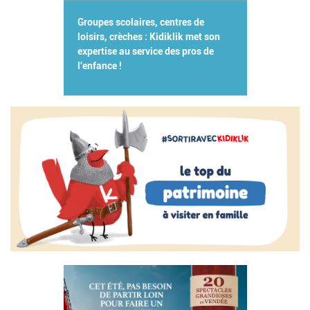
Groupes scolaires, centres de
loisirs, crèches : Kidiklik met son
expertise au service des pros de
l'enfance !