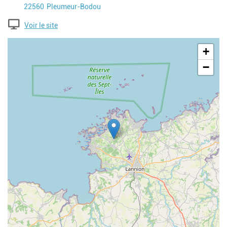
Code postal
Ville
22560
Pleumeur-Bodou
Voir le site
Geolocalisation
+
−