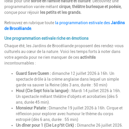
idéal pour une
sortie en famille
nature et culture
. Découvrez une
programmation variée mêlant
cirque, théâtre burlesque et poésie,
conçue pour réjouir
les petits et les grands.
Retrouvez en rubrique toute
la programmation estivale des
Jardins
de Brocéliande
.
Une programmation estivale riche en émotions
Chaque été, les Jardins de Brocéliande proposent des rendez-vous
culturels au cœur de la nature. Voici les temps forts à noter dans
votre agenda pour ne rien manquer de ces
activités
incontournables :
Guard Save Queen :
dimanche 12 juillet 2026 à 16h. Un
spectacle drôle à la crème anglaise dans lequel un simple
garde va sauver la Reine (dès 3 ans, durée : 50 min)
Houl (Cie Sept fois la langue) :
Mardi 14 juillet 2026 à 16h.
Un spectacle mêlant théâtre d'objets et acrobaties (dès 5
ans, durée 45 min).
Monsieur Patate :
Dimanche 19 juillet 2026 à 16h. Cirque et
réflexion pour explorer avec humour le thème du corps
estropié (dès 6 ans, durée : 55 min)
Un dîner pour 1 (Cie Le p'tit Cirk) :
Dimanche 26 juillet 2026.