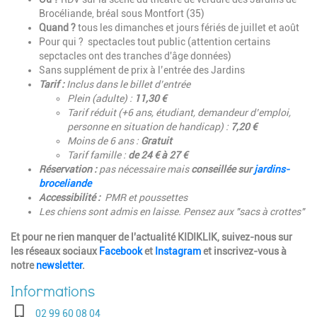
Brocéliande, bréal sous Montfort (35)
Quand ?
tous les dimanches et jours fériés de juillet et août
Pour qui ? spectacles tout public (attention certains
sepctacles ont des tranches d'âge données)
Sans supplément de prix à l’entrée des Jardins
Tarif :
Inclus dans le billet d’entrée
Plein (adulte) :
11,30 €
Tarif réduit (+6 ans, étudiant, demandeur d’emploi,
personne en situation de handicap) :
7,20 €
Moins de 6 ans :
Gratuit
Tarif famille :
de 24 € à 27 €
Réservation :
pas nécessaire mais
conseillée sur
jardins-
broceliande
Accessibilité :
PMR et poussettes
Les chiens sont admis en laisse. Pensez aux "sacs à crottes"
Et pour ne rien manquer de l'actualité KIDIKLIK, suivez-nous sur
les réseaux sociaux
Facebook
et
Instagram
et inscrivez-vous à
notre
newsletter
.
Téléphone
02 99 60 08 04