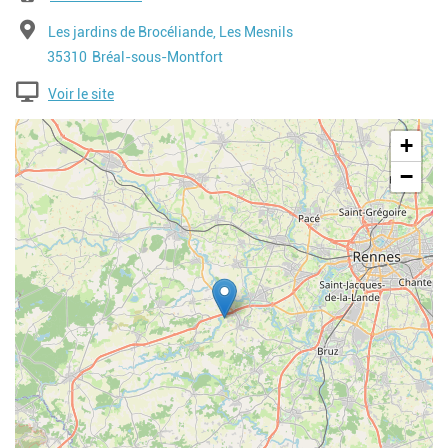
Adresse
Les jardins de Brocéliande, Les Mesnils
Code postal
Ville
35310
Bréal-sous-Montfort
Voir le site
Geolocalisation
+
−