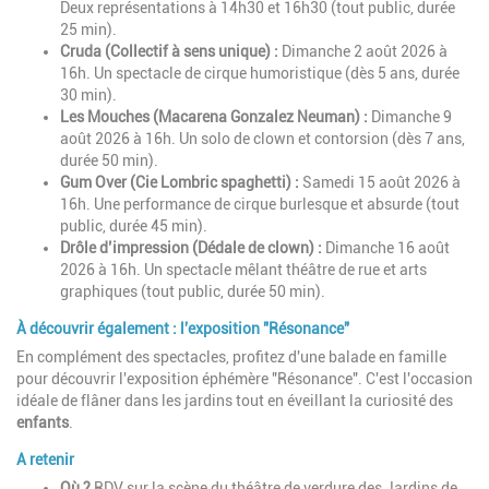
Deux représentations à 14h30 et 16h30 (tout public, durée
25 min).
Cruda (Collectif à sens unique) :
Dimanche 2 août 2026 à
16h. Un spectacle de cirque humoristique (dès 5 ans, durée
30 min).
Les Mouches (Macarena Gonzalez Neuman) :
Dimanche 9
août 2026 à 16h. Un solo de clown et contorsion (dès 7 ans,
durée 50 min).
Gum Over (Cie Lombric spaghetti) :
Samedi 15 août 2026 à
16h. Une performance de cirque burlesque et absurde (tout
public, durée 45 min).
Drôle d’impression (Dédale de clown) :
Dimanche 16 août
2026 à 16h. Un spectacle mêlant théâtre de rue et arts
graphiques (tout public, durée 50 min).
À découvrir également : l'exposition "Résonance"
En complément des spectacles, profitez d'une balade en famille
pour découvrir l'exposition éphémère "Résonance". C'est l'occasion
idéale de flâner dans les jardins tout en éveillant la curiosité des
enfants
.
A retenir
Où ?
RDV sur la scène du théâtre de verdure des Jardins de