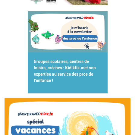
Groupes scolaires, centres de
loisirs, crèches : Kidiklik met son
expertise au service des pros de
l'enfance !