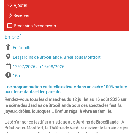
Ajouter
Réserver
Prochains événements
À partir de
En famille
Lieu
Les jardins de Brocéliande, Bréal sous Montfort
Période
Date de début
Date de fin
12/07/2026
16/08/2026
Horaires
16h
Une programmation culturelle estivale dans un cadre 100% nature
pour les enfants et les parents.
Rendez-vous tous les dimanches du 12 juillet au 16 août 2026 sur
la scène des Jardins de Brocéliande pour des spectacles festifs,
joyeux, drôles, loufoques... Bref un régal à vivre en famille.
L'été s'annonce festif et artistique aux
Jardins de Brocéliande
! A
Bréal-sous-Montfort, le Théâtre de Verdure devient le terrain de jeu