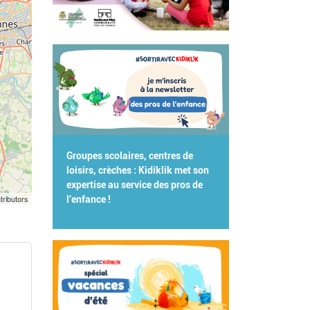
Groupes scolaires, centres de
loisirs, crèches : Kidiklik met son
expertise au service des pros de
tributors
l'enfance !