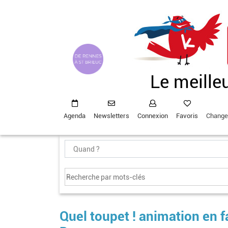
Aller
au
contenu
principal
Le meille
Agenda
Newsletters
Connexion
Favoris
Change
Quel toupet ! animation en f