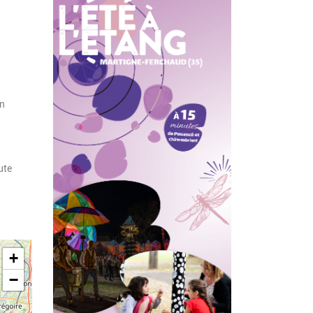
en
ute
+
−