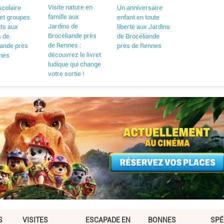
Visite nature en
scolaire
Un anniversaire
famille aux
 et groupes
enfant en toute
Jardins de
nts aux
liberté aux Jardins
Brocéliande près
s de
de Brocéliande
de Rennes :
iande près
près de Rennes
découvrez le livret
nes
ludique qui change
votre sortie !
S
VISITES
ESCAPADE EN
BONNES
SPÉ