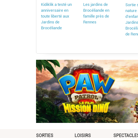
Kidiklik a testé un
Les jardins de
Sortie 
anniversaire en
Brocéliande en
nature
toute liberté aux
famille près de
d’enfa
Jardins de
Rennes
Jardin
Brocéliande
Brocél
de Ren
SORTIES
LOISIRS
SPECTACLE