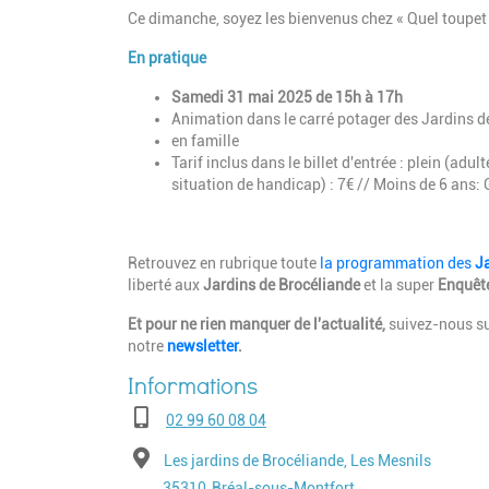
Ce dimanche, soyez les bienvenus chez « Quel toupet 
En pratique
Samedi 31 mai 2025 de 15h à 17h
Animation dans le carré potager des Jardins d
en famille
Tarif inclus dans le billet d'entrée :
plein (adult
situation de handicap) : 7€ // Moins de 6 ans: G
Retrouvez en rubrique toute
la programmation des
J
liberté aux
Jardins de Brocéliande
et la super
Enquête
Et pour ne rien manquer de l'actualité,
suivez-nous su
notre
newsletter
.
Téléphone
02 99 60 08 04
Adresse
Les jardins de Brocéliande, Les Mesnils
Code postal
Ville
35310
Bréal-sous-Montfort