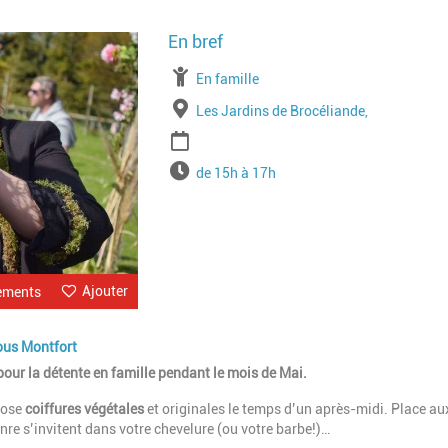
Image
À partir de
En famille
Lieu
Les Jardins de Brocéliande,
Période
Horaires
de 15h à 17h
Ajouter
ements
sous Montfort
pour la détente en famille pendant le mois de Mai.
pose
coiffures végétales
et originales le temps d’un après-midi. Place au
enre s’invitent dans votre chevelure (ou votre barbe!)…