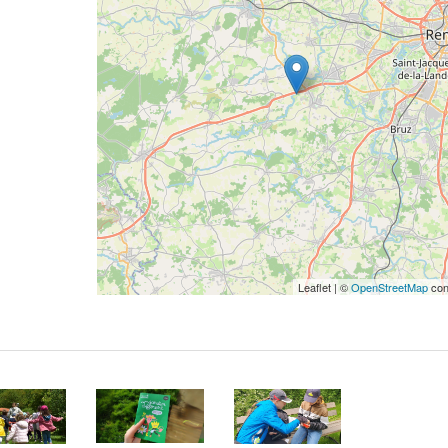
Leaflet | ©
OpenStreetMap
con