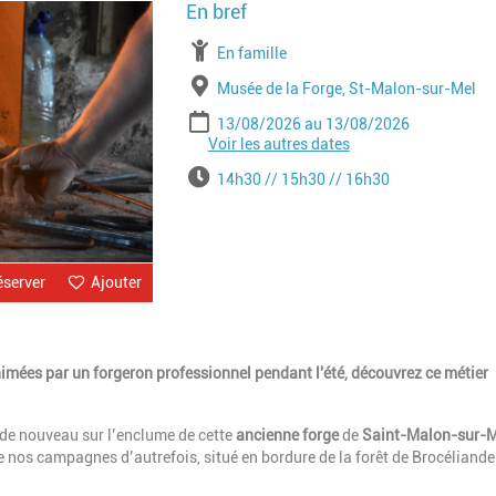
Image
À partir de
En famille
Lieu
Musée de la Forge, St-Malon-sur-Mel
Période
Date de début
Date de fin
13/08/2026
13/08/2026
Voir les autres dates
Date de début
Date de fin
20/08/2026
20/08/2026
Date de début
Date de fin
27/08/2026
27/08/2026
Horaires
14h30 // 15h30 // 16h30
éserver
Ajouter
imées par un forgeron professionnel pendant l'été, découvrez ce métier
t de nouveau sur l’enclume de cette
ancienne forge
de
Saint-Malon-sur-M
nos campagnes d’autrefois, situé en bordure de la forêt de Brocéliande 