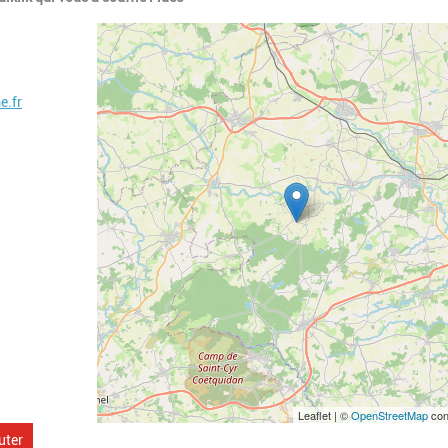
Geolocalisation
.fr
Leaflet | ©
OpenStreetMap
con
uter