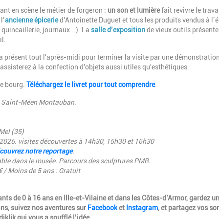
nt en scène le métier de forgeron :
un son et lumière
fait revivre le trava
l’
ancienne épicerie
d’Antoinette Duguet et tous les produits vendus à l’
 quincaillerie, journaux...). La
salle d’exposition
de vieux outils présente
l.
ra présent tout l'après-midi pour terminer la visite par une démonstratio
 assisterez à la confection d'objets aussi utiles qu'esthétiques.
le bourg.
Téléchargez le livret pour tout comprendre
.
 de Saint-Méen Montauban.
Mel (35)
t 2026. visites découvertes à 14h30, 15h30 et 16h30
couvrez notre reportage
.
table dans le musée. Parcours des sculptures PMR.
€ / Moins de 5 ans : Gratuit
nts de 0 à 16 ans en Ille-et-Vilaine et dans les Côtes-d’Armor, gardez u
ns, suivez nos aventures sur
Facebook
et
Instagram
, et partagez vos sor
diklik qui vous a soufflé l’idée