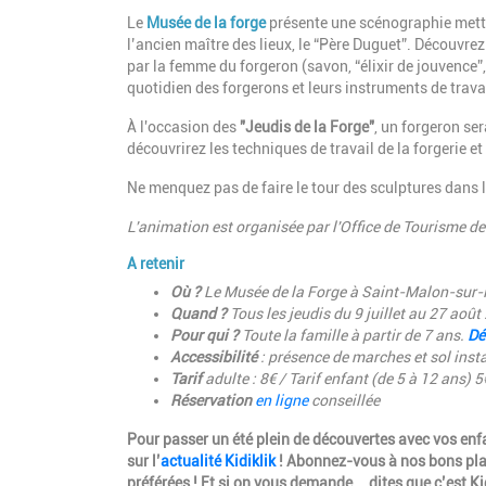
Le
Musée de la forge
présente une scénographie metta
l’ancien maître des lieux, le “Père Duguet”. Découvrez 
par la femme du forgeron (savon, “élixir de jouvence”,
quotidien des forgerons et leurs instruments de travai
À l'occasion des
"Jeudis de la Forge"
, un forgeron se
découvrirez les techniques de travail de la forgerie et
Ne menquez pas de faire le tour des sculptures dans 
L'animation est organisée par l'Office de Tourisme
A retenir
Où ?
Le Musée de la Forge à Saint-Malon-sur-
Quand ?
Tous les jeudis du 9 juillet au 27 aoû
Pour qui ?
Toute la famille à partir de 7 ans.
Dé
Accessibilité
: présence de marches et sol ins
Tarif
adulte : 8€ / Tarif enfant (de 5 à 12 ans) 5
Réservation
en ligne
conseillée
Pour passer un été plein de découvertes avec vos enfa
sur l’
actualité Kidiklik
! Abonnez-vous à nos bons pla
préférées ! Et si on vous demande... dites que c’est Ki