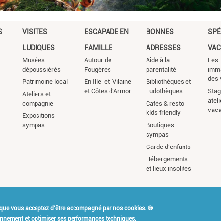
S
VISITES
ESCAPADE EN
BONNES
SPÉ
LUDIQUES
FAMILLE
ADRESSES
VAC
Musées
Autour de
Aide à la
Les
dépoussiérés
Fougères
parentalité
imm
des 
Patrimoine local
En Ille-et-Vilaine
Bibliothèques et
et Côtes d'Armor
Ludothèques
Stag
Ateliers et
atel
compagnie
Cafés & resto
vac
kids friendly
Expositions
sympas
Boutiques
sympas
Garde d'enfants
Hébergements
et lieux insolites
 que vous acceptez d'être accompagné par nos cookies. 🍪
t Kidiklik ?
Contact
Mention
ionnement et optimiser ses performances techniques,