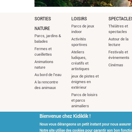
SORTIES
LOISIRS
SPECTACLE
Parcs de jeux
Théâtres et
NATURE
indoor
spectacles
Parcs, jardins &
Activités
Autour de la
balades
sportives
lecture
Fermes et
Ateliers
Festivals et
cueillettes
ludiques,
évènements
Animations
créatifs et
Cinémas
nature
artistiques
Au bord de l'eau
jeux de pistes et
énigmes en
A la rencontre
extérieur
des animaux
Parcs de loisirs
et parcs
animaliers
Bienvenue chez Kidiklik !
Nous vous dérangeons un petit instant pour nous assurer
Kidiklik Recrute
Qui es
Notre site utilise des cookies pour garantir son bon fonct