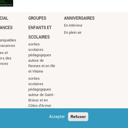
CIAL
GROUPES
ANNIVERSAIRES
En intérieur
ANCES
ENFANTS ET
En plein air
SCOLAIRES
anquables
sorties
vacances
scolaires
es et
pédagogiques
iers des
autour de
ances
Rennes et en Ille
et Vilaine
sorties
scolaires
pédagogiques
autour de Saint-
Brieuc et en
Côtes d'Armor
Accepter
Refuser
s légales