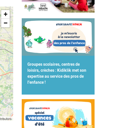
+
−
Groupes scolaires, centres de
loisirs, crèches : Kidiklik met son
expertise au service des pros de
l'enfance !
tributors