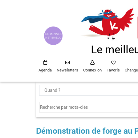
Aller
au
contenu
principal
Le meille
Agenda
Newsletters
Connexion
Favoris
Change
Démonstration de forge au