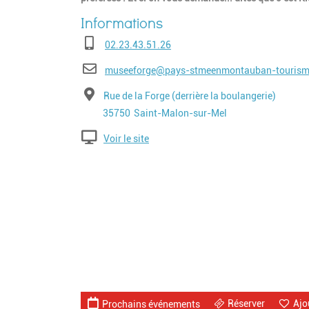
Téléphone
02.23.43.51.26
E-mail
museeforge@pays-stmeenmontauban-tourisme
Adresse
Rue de la Forge (derrière la boulangerie)
Code postal
Ville
35750
Saint-Malon-sur-Mel
Voir le site
Réserver
Ajo
Prochains événements