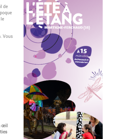
il de
époque
 le
n. Vous
n œil
ties