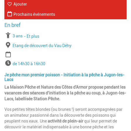
Ajouter
Prochains événements
À partir de
3 ans
Jusqu'à l'age de
Et plus
Lieu
Etang de découvert du Vau Déhy
Période
Horaires
de 14h30 à 16h30
Je pêche mon premier poisson - Initiation à la pêche à Jugon-les-
Lacs
La Maison Pêche et Nature des Côtes d'Armor propose pendant les
vacances des séances d'initiation à la pêche au coup, à Jugon-les-
Lacs, labellisée Station Pêche.
Vos petites têtes blondes (ou brunes !) seront accompagnées par
un animateur passionné dans la découverte des poissons qui
peuplent nos eaux. Une
activité de plein-air
qui leur permet de
découvrir le matériel indispensable à une bonne pêche et les