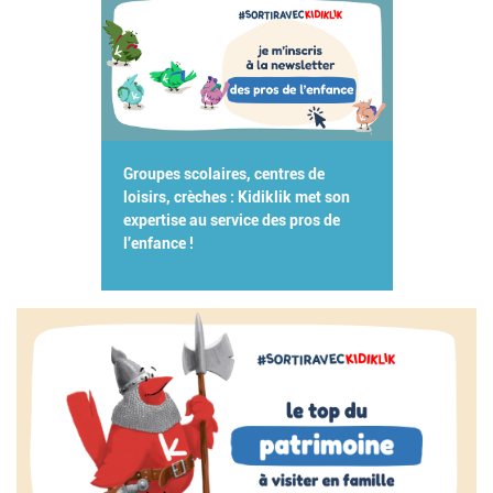
Groupes scolaires, centres de
loisirs, crèches : Kidiklik met son
expertise au service des pros de
l'enfance !