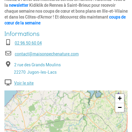
la
newsletter
Kidiklik de Rennes à Saint-Brieuc pour recevoir
chaque semaine nos coups de cœur et bons plans en Ille-et-Vilaine
et dans les Côtes-d'Armor ! Et découvrez dès maintenant
coups de
cœur de la semaine
Téléphone
02 96 50 60 04
E-mail
contact@maisonpechenature.com
Adresse
2 rue des Grands Moulins
Code postal
Ville
22270
Jugon-les-Lacs
Voir le site
Geolocalisation
+
−