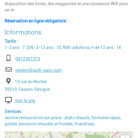
disposition des livres, des magazines et une connexion Wifi pour
un m
Réservation en ligne obligatoire
.
Tarifs
1-2 ans : 7.20€/ 3-12 ans : 10.90€/ adulte ou + de 12 ans : 1€
Téléphone
0972307373
E-mail
cesson@gulli-parc.com
Adresse
13 rue du Rocher
Code postal
Ville
35510
Cesson-Sévigné
Voir le site
Services
service restauration sur place : plats chauds, formules repas,
goûter, boissons chaudes et froides, friandises...
Geolocalisation