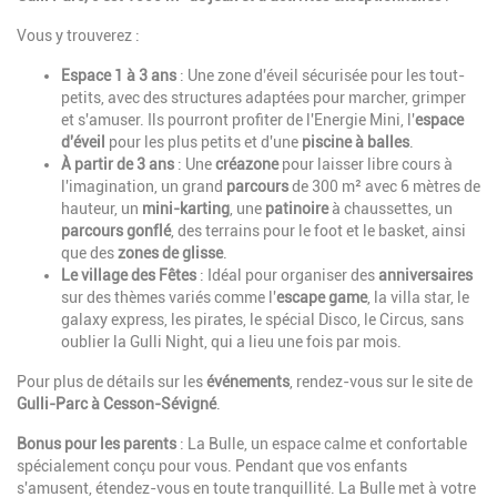
Vous y trouverez :
Espace 1 à 3 ans
: Une zone d'éveil sécurisée pour les tout-
petits, avec des structures adaptées pour marcher, grimper
et s'amuser. Ils pourront profiter de l'Energie Mini, l'
espace
d'éveil
pour les plus petits et d'une
piscine à balles
.
À partir de 3 ans
: Une
créazone
pour laisser libre cours à
l'imagination, un grand
parcours
de 300 m² avec 6 mètres de
hauteur, un
mini-karting
, une
patinoire
à chaussettes, un
parcours gonflé
, des terrains pour le foot et le basket, ainsi
que des
zones de glisse
.
Le village des Fêtes
: Idéal pour organiser des
anniversaires
sur des thèmes variés comme l'
escape game
, la villa star, le
galaxy express, les pirates, le spécial Disco, le Circus, sans
oublier la Gulli Night, qui a lieu une fois par mois.
Pour plus de détails sur les
événements
, rendez-vous sur le site de
Gulli-Parc à Cesson-Sévigné
.
Bonus pour les parents
: La Bulle, un espace calme et confortable
spécialement conçu pour vous. Pendant que vos enfants
s'amusent, étendez-vous en toute tranquillité. La Bulle met à votre