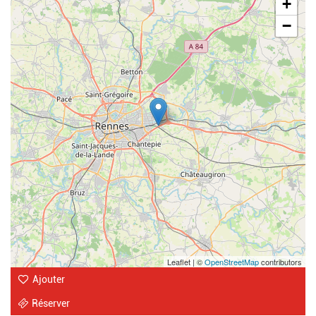
+
−
Leaflet | ©
OpenStreetMap
contributors
Ajouter
Réserver