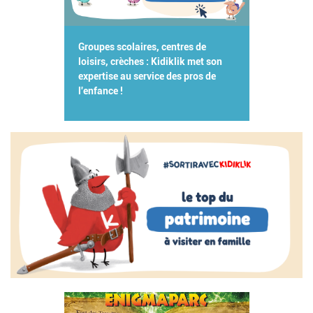
Groupes scolaires, centres de
loisirs, crèches : Kidiklik met son
expertise au service des pros de
l'enfance !