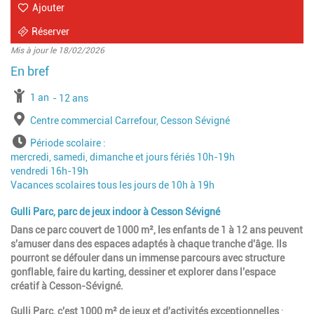
Ajouter
Réserver
Mis à jour le 18/02/2026
à partir de
1 an
jusqu'à l'âge de
12 ans
Lieu
Centre commercial Carrefour, Cesson Sévigné
Horaires
Période scolaire :
mercredi, samedi, dimanche et jours fériés 10h-19h
vendredi 16h-19h
Vacances scolaires tous les jours de 10h à 19h
Gulli Parc, parc de jeux indoor à Cesson Sévigné
Dans ce parc couvert de 1000 m², les enfants de 1 à 12 ans peuvent
s'amuser dans des espaces adaptés à chaque tranche d'âge. Ils
pourront se défouler dans un immense parcours avec structure
gonflable, faire du karting, dessiner et explorer dans l'espace
créatif à Cesson-Sévigné.
Gulli Parc, c'est 1000 m² de jeux et d'activités exceptionnelles
: