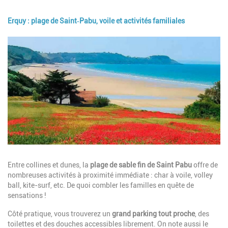
Erquy : plage de Saint‑Pabu, voile et activités familiales
Image
Description
Entre collines et dunes, la
plage de sable fin de Saint Pabu
offre de
nombreuses activités à proximité immédiate : char à voile, volley
ball, kite-surf, etc. De quoi combler les familles en quête de
sensations !
Côté pratique, vous trouverez un
grand parking tout proche
, des
toilettes et des douches accessibles librement. On note aussi le