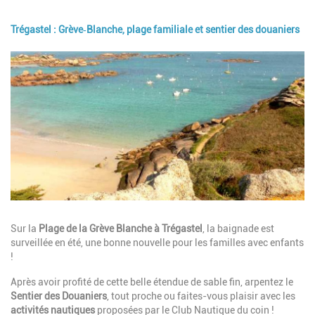
Trégastel : Grève‑Blanche, plage familiale et sentier des douaniers
Image
Description
Sur la
Plage de la Grève Blanche à Trégastel
, la baignade est
surveillée en été, une bonne nouvelle pour les familles avec enfants
!
Après avoir profité de cette belle étendue de sable fin, arpentez le
Sentier des Douaniers
, tout proche ou faites-vous plaisir avec les
activités nautiques
proposées par le Club Nautique du coin !