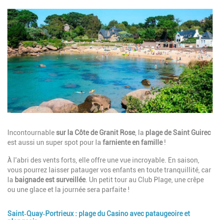
Image
Description
Incontournable
sur la Côte de Granit Rose
, la
plage de Saint Guirec
est aussi un super spot pour la
farniente en famille
!
À l'abri des vents forts, elle offre une vue incroyable. En saison,
vous pourrez laisser patauger vos enfants en toute tranquillité, car
la
baignade est surveillée
. Un petit tour au Club Plage, une crêpe
ou une glace et la journée sera parfaite !
Saint‑Quay‑Portrieux : plage du Casino avec pataugeoire et