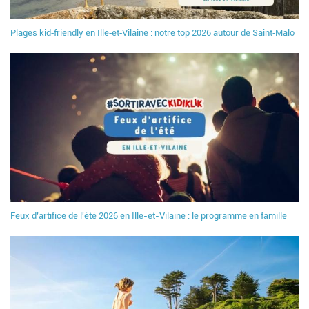
Plages kid‑friendly en Ille‑et‑Vilaine : notre top 2026 autour de Saint‑Malo
Feux d’artifice de l'été 2026 en Ille-et-Vilaine : le programme en famille