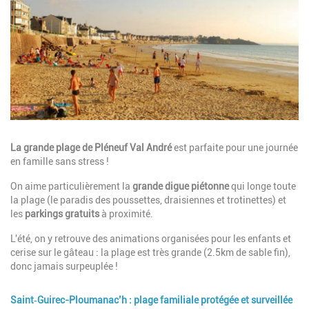
Description
La grande plage de Pléneuf Val André
est parfaite pour une journée
en famille sans stress !
On aime particulièrement la
grande digue piétonne
qui longe toute
la plage (le paradis des poussettes, draisiennes et trotinettes) et
les
parkings gratuits
à proximité.
L'été, on y retrouve des animations organisées pour les enfants et
cerise sur le gâteau : la plage est très grande (2.5km de sable fin),
donc jamais surpeuplée !
Saint‑Guirec-Ploumanac’h : plage familiale protégée et surveillée