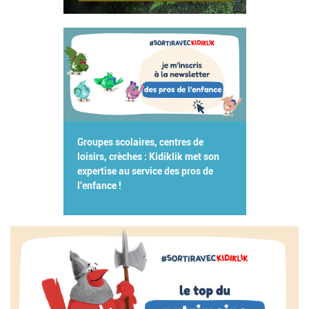
Groupes scolaires, centres de
loisirs, crèches : Kidiklik met son
expertise au service des pros de
l'enfance !