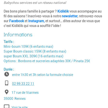
Babychou services est un réseau national
Des bons plans famille à partager ?
Kidiklik
vous accompagne au
fil des saisons ! Inscrivez-vous à notre
newsletter
, retrouvez-nous
sur
Facebook
et
Instagram,
et surtout… dites autour de vous que
c’est Kidiklik qui vous a soufflé l’idée !
Tarifs
Mini-boum 109€ (6 enfants max)
Super Boum classic 159€ (8 enfants max)
super Boum XXL 309€ (16 enfants max)
Options : Bonbons et sucreries adaptées 30€ / Pinata 25€
Durée
entre 1h30 et 3h selon la formule choisie
Téléphone
02 99 33 22 11
Adresse
17 rue de Viarmes
Code postal
Ville
35000
Rennes
Voir le site