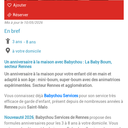
Ajouter
Réserver
Mis à jour le 10/05/2026
à partir de
3 ans
jusqu'à l'âge de
8 ans
Lieu
à votre domicile
Un anniversaire à la maison avec Babychou : La Baby Boum,
secteur Rennes
Un anniversaire à la maison pour votre enfant clé en main et
adapté à son âge : mini-boum, super-boum avec des animatrices
expérimentées. Secteur Rennes et agglomération.
Vous connaissez déjà
Babychou Services
pour son service très
efficace de garde d'enfant, présent depuis de nombreuses années à
Rennes
puis
Saint-Malo
.
Nouveauté 2026
,
Babychou Services de Rennes
propose des
formules anniversaires pour les 3 à 8 ans à votre domicile. Vous